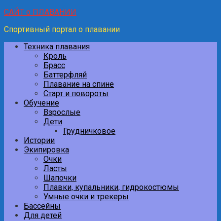
САЙТ о ПЛАВАНИИ
Спортивный портал о плавании
Техника плавания
Кроль
Брасс
Баттерфляй
Плавание на спине
Старт и повороты
Обучение
Взрослые
Дети
Грудничковое
Истории
Экипировка
Очки
Ласты
Шапочки
Плавки, купальники, гидрокостюмы
Умные очки и трекеры
Бассейны
Для детей