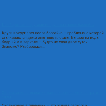
Как бороться с кругами вокруг глаз после бассейна
Круги вокруг глаз после бассейна — проблема, с которой
сталкиваются даже опытные пловцы. Вышел из воды
бодрый, а в зеркале — будто не спал двое суток.
Знакомо? Разберёмся,…
Скольжение в плавании: как плавать легче и не тратить
силы
Скольжение в плавании — это основа легкого и