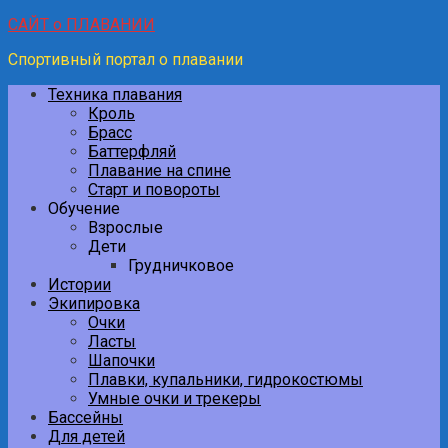
САЙТ о ПЛАВАНИИ
Спортивный портал о плавании
Техника плавания
Кроль
Брасс
Баттерфляй
Плавание на спине
Старт и повороты
Обучение
Взрослые
Дети
Грудничковое
Истории
Экипировка
Очки
Ласты
Шапочки
Плавки, купальники, гидрокостюмы
Умные очки и трекеры
Бассейны
Для детей