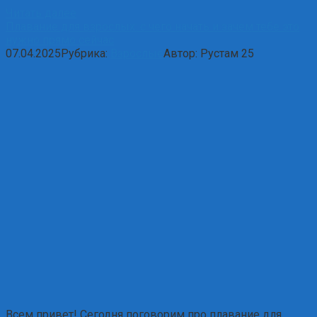
Читать далее
Плавание для взрослых: с чего начать и зачем тебе это
нужно прямо сейчас
07.04.2025
Рубрика:
Взрослые
Автор:
Рустам
25
Всем привет! Сегодня поговорим про плавание для