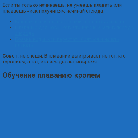
Если ты только начинаешь, не умеешь плавать или
плаваешь «как получится», начинай отсюда.
Как научиться плавать с нуля: пошаговый план
Плавание для новичков: что важно знать в первую
очередь
Боязнь воды: как перестать бояться и начать
плавать
Совет:
не спеши. В плавании выигрывает не тот, кто
торопится, а тот, кто всё делает вовремя.
Обучение плаванию кролем