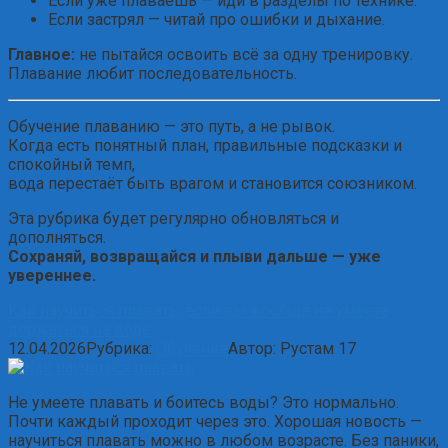
Если уже плаваешь — иди в разделы по технике.
Если застрял — читай про ошибки и дыхание.
Главное:
не пытайся освоить всё за одну тренировку.
Плавание любит последовательность.
Обучение плаванию — это путь, а не рывок.
Когда есть понятный план, правильные подсказки и
спокойный темп,
вода перестаёт быть врагом и становится союзником.
Эта рубрика будет регулярно обновляться и
дополняться.
Сохраняй, возвращайся и плыви дальше — уже
увереннее.
Как научиться плавать, если вы вообще не умеете
держаться на воде
12.04.2026
Рубрика:
Обучение
Автор:
Рустам
17
Не умеете плавать и боитесь воды? Это нормально.
Почти каждый проходит через это. Хорошая новость —
научиться плавать можно в любом возрасте. Без паники,