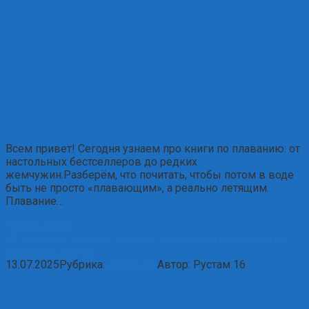
Всем привет! Сегодня узнаем про книги по плаванию: от
настольных бестселлеров до редких
жемчужин.Разберём, что почитать, чтобы потом в воде
быть не просто «плавающим», а реально летящим.
Плавание…
Читать далее
Не держусь на воде: как всё-таки научиться плавать и
перестать тонуть
13.07.2025
Рубрика:
Обучение
Автор:
Рустам
16