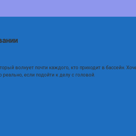
вании
торый волнует почти каждого, кто приходит в бассейн. Хоче
 реально, если подойти к делу с головой.