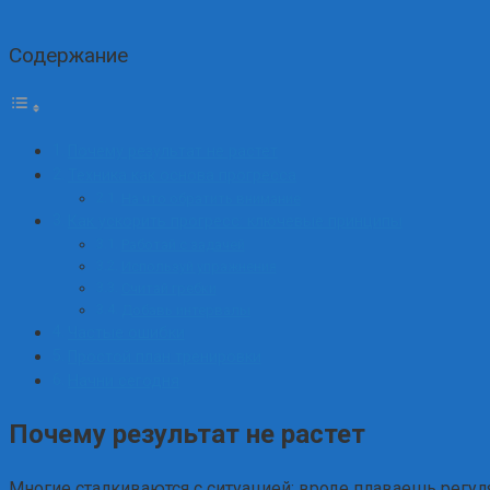
Содержание
Почему результат не растет
Техника как основа прогресса
На что обратить внимание
Как ускорить прогресс: ключевые принципы
Работай с задачей
Используй упражнения
Считай гребки
Добавь интервалы
Частые ошибки
Простой план тренировки
Начни сегодня
Почему результат не растет
Многие сталкиваются с ситуацией: вроде плаваешь регуля