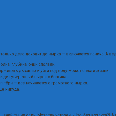
 только дело доходит до нырка — включается паника. А вед
олна, глубина, очки сползли.
ерживать дыхание и уйти под воду может спасти жизнь.
глядит уверенный нырок с бортика
п-тёрн — всё начинается с грамотного нырка.
ще никуда.
знай, ты не один. Мозг так устроен: «Что, без воздуха?! А