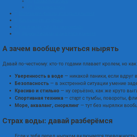
Паника под водой
Закрытые глаза
Маленькие фишки, которые решают
Как нырнуть глубоко
Как понять, что ты «научился»
Дружи с водой, и она тебя понесёт
А зачем вообще учиться нырять
Давай по-честному: кто-то годами плавает кролем, но как
Уверенность в воде
— никакой паники, если вдруг в
Безопасность
— в экстренной ситуации умение зад
Красиво и стильно
— ну серьёзно, как же круто вы
Спортивная техника
— старт с тумбы, повороты, фли
Море, акваланг, снорклинг
— тут без нырялки вооб
Страх воды: давай разберёмся
Если у тебя перед нырком включается тревожность — 