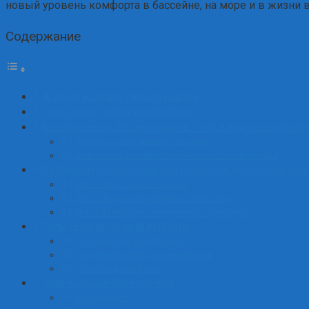
новый уровень комфорта в бассейне, на море и в жизни 
Содержание
А зачем вообще учиться нырять
Страх воды: давай разберёмся
Базовые вещи: без них нырять — как в воду без купаль
Научись задерживать дыхание
Освой погружение с бортика или с мелководья
Разбираем по полочкам: как научиться нырять — поша
Шаг 1. Подружись с водой
Шаг 2. Выдох под водой — must have
Шаг 3. Попробуй «звёздочку» под водой
Типы нырков — какой выбрать
По-пацански: «бомбочкой»
По-человечески: с поверхности
С бортика или тумбы
Типичные ошибки новичков
Резкий вдох