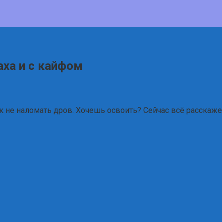
аха и с кайфом
ак не наломать дров. Хочешь освоить? Сейчас всё расскаже