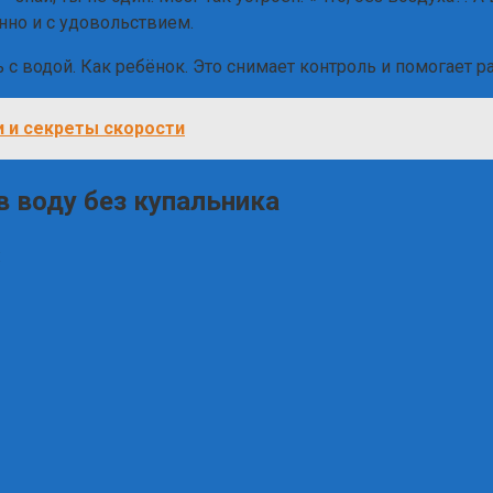
енно и с удовольствием.
 с водой. Как ребёнок. Это снимает контроль и помогает р
и и секреты скорости
в воду без купальника
: