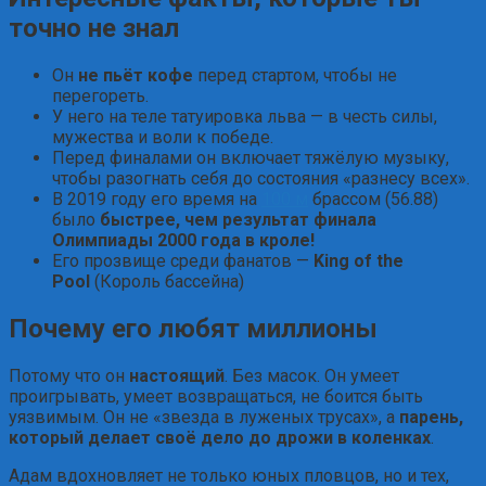
точно не знал
Он
не пьёт кофе
перед стартом, чтобы не
перегореть.
У него на теле татуировка льва — в честь силы,
мужества и воли к победе.
Перед финалами он включает тяжёлую музыку,
чтобы разогнать себя до состояния «разнесу всех».
В 2019 году его время на
100 м
брассом (56.88)
было
быстрее, чем результат финала
Олимпиады 2000 года в кроле!
Его прозвище среди фанатов —
King of the
Pool
(Король бассейна)
Почему его любят миллионы
Потому что он
настоящий
. Без масок. Он умеет
проигрывать, умеет возвращаться, не боится быть
уязвимым. Он не «звезда в луженых трусах», а
парень,
который делает своё дело до дрожи в коленках
.
Адам вдохновляет не только юных пловцов, но и тех,