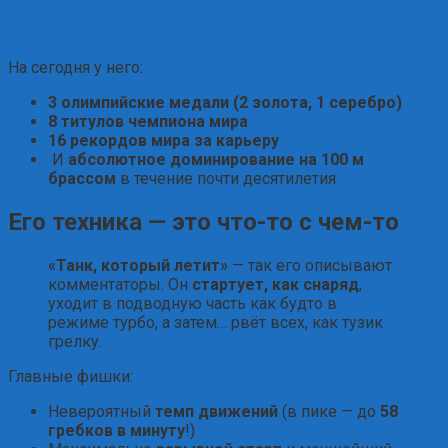
На сегодня у него:
3 олимпийские медали (2 золота, 1 серебро)
8 титулов чемпиона мира
16 рекордов мира за карьеру
И
абсолютное доминирование на 100 м
брассом
в течение почти десятилетия
Его техника — это что-то с чем-то
«Танк, который летит»
— так его описывают
комментаторы. Он
стартует, как снаряд
,
уходит в подводную часть как будто в
режиме турбо, а затем… рвёт всех, как тузик
грелку.
Главные фишки:
Невероятный
темп движений
(в пике — до
58
гребков в минуту
!)