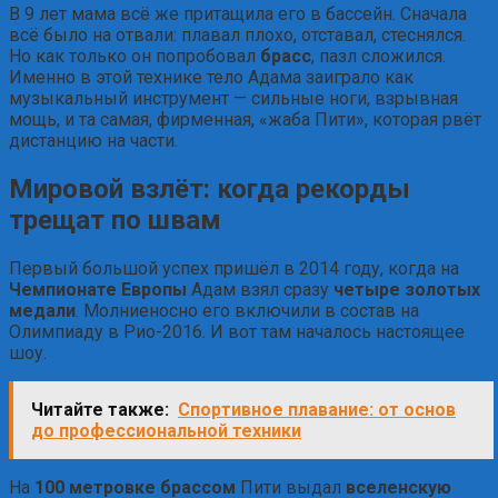
В 9 лет мама всё же притащила его в бассейн. Сначала
всё было на отвали: плавал плохо, отставал, стеснялся.
Но как только он попробовал
брасс
, пазл сложился.
Именно в этой технике тело Адама заиграло как
музыкальный инструмент — сильные ноги, взрывная
мощь, и та самая, фирменная, «жаба Пити», которая рвёт
дистанцию на части.
Мировой взлёт: когда рекорды
трещат по швам
Первый большой успех пришёл в 2014 году, когда на
Чемпионате Европы
Адам взял сразу
четыре золотых
медали
. Молниеносно его включили в состав на
Олимпиаду в Рио-2016. И вот там началось настоящее
шоу.
Читайте также:
Спортивное плавание: от основ
до профессиональной техники
На
100 метровке брассом
Пити выдал
вселенскую