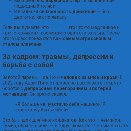
Максимально
взрывной старт
и мощнейший
подводный толчок
Идеальная
синхронность движений
— без
дерготни, как по лекалу
Если вы думаете, что
брасс
— это что-то медленное и
«для старичков», посмотрите один его заплыв. После
этого брасс покажется вам
самым агрессивным
стилем плавания
.
За кадром: травмы, депрессии и
борьба с собой
Золотой парень — да. Но и
человек из мяса и крови
. В
2022 году Адам Пити откровенно рассказал о том, что
борется с
депрессией
,
перегоранием
и
потерей
мотивации
. Он прямо сказал:
«Я больше не чувствую себя машиной. Я
просто хочу быть собой».
Это был шок для многих фанатов. Как это — чемпион,
кумир, образец силы — и вдруг ломается? Но именно эта