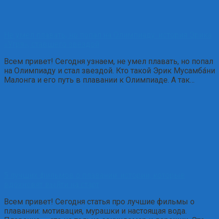
Не умел плавать, но попал на Олимпиаду: история Эрика
«Угря», ставшего звездой
Всем привет! Сегодня узнаем, не умел плавать, но попал
на Олимпиаду и стал звездой. Кто такой Эрик Мусамба́ни
Малонга и его путь в плавании к Олимпиаде. А так…
5 лучших фильмов о плавании: истории, которые
вдохновят выйти на старт
Всем привет! Сегодня статья про лучшие фильмы о
плавании: мотивация, мурашки и настоящая вода.