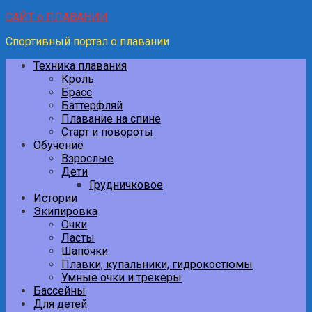
САЙТ о ПЛАВАНИИ
Спортивный портал о плавании
Техника плавания
Кроль
Брасс
Баттерфляй
Плавание на спине
Старт и повороты
Обучение
Взрослые
Дети
Грудничковое
Истории
Экипировка
Очки
Ласты
Шапочки
Плавки, купальники, гидрокостюмы
Умные очки и трекеры
Бассейны
Для детей