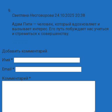
Светлана Несговорова
24.10.2025 20:38
Адам Пити — человек, который вдохновляет и
вызывает интерес. Его путь побуждает нас учиться
и стремиться к совершенству.
Ответить
Добавить комментарий
Имя
*
Email
*
Комментарий
*