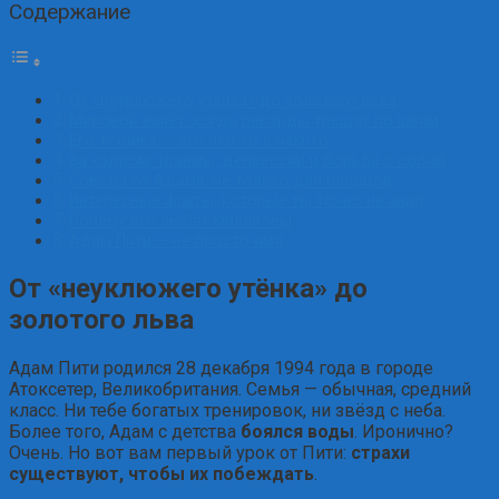
Содержание
От «неуклюжего утёнка» до золотого льва
Мировой взлёт: когда рекорды трещат по швам
Его техника — это что-то с чем-то
За кадром: травмы, депрессии и борьба с собой
Советы от Адама: не только для пловцов
Интересные факты, которые ты точно не знал
Почему его любят миллионы
Адам Пити — не просто имя
От «неуклюжего утёнка» до
золотого льва
Адам Пити родился 28 декабря 1994 года в городе
Атоксетер, Великобритания. Семья — обычная, средний
класс. Ни тебе богатых тренировок, ни звёзд с неба.
Более того, Адам с детства
боялся воды
. Иронично?
Очень. Но вот вам первый урок от Пити:
страхи
существуют, чтобы их побеждать
.