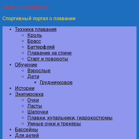
САЙТ о ПЛАВАНИИ
Спортивный портал о плавании
Техника плавания
Кроль
Брасс
Баттерфляй
Плавание на спине
Старт и повороты
Обучение
Взрослые
Дети
Грудничковое
Истории
Экипировка
Очки
Ласты
Шапочки
Плавки, купальники, гидрокостюмы
Умные очки и трекеры
Бассейны
Для детей