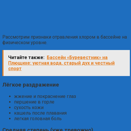
Рассмотрим признаки отравления хлором в бассейне на
физическом уровне.
Читайте также:
Бассейн «Буревестник» на
Плющихе: уютная вода, старый дух и честный
спорт
Лёгкое раздражение
жжение и покраснение глаз
першение в горле
сухость кожи
кашель после плавания
легкая головная боль
Средняя степень (уже тревожно)