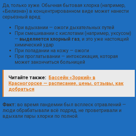
Да, только хуже. Обычная бытовая хлорка (например,
«Белизна») в концентрированном виде может нанести
серьёзный вред:
При вдыхании — ожоги дыхательных путей
При смешивании с кислотами (например, уксусом)
—
выделяется хлорный газ
, и это уже настоящий
химический удар
При попадании на кожу — ожоги
При проглатывании — интоксикация, которая
может закончиться больницей
Читайте также:
Бассейн «Зоркий» в
Красногорске — расписание, цены, отзывы, как
добраться
Факт:
во время пандемии был всплеск отравлений —
люди обрабатывали всё подряд, не проветривали и
вдыхали пары хлорки по полной.