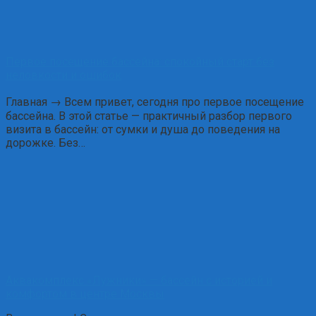
Первое посещение бассейна: спокойный старт без
неловкости и ошибок
Главная → Всем привет, сегодня про первое посещение
бассейна. В этой статье — практичный разбор первого
визита в бассейн: от сумки и душа до поведения на
дорожке. Без…
Аквакомплекс «Лужники» — бассейн с историей и
комфортом в центре Москвы