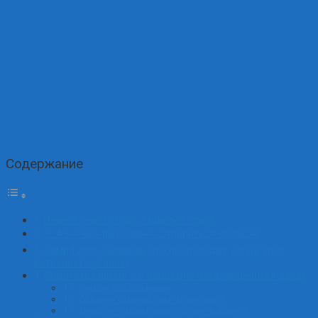
Содержание
Пахнет «чистотой», а щиплет глаза
☠️ А можно ли реально отравиться хлоркой
Химия для чайников: что происходит, когда хлор
встречает органику
Симптомы лёгкого и серьёзного отравления хлоркой
Лёгкое раздражение
Средняя степень (уже тревожно)
Тяжёлое отравление (срочно к врачу)