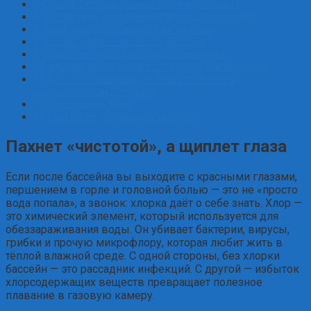
Сколько хлорки «нормально» в бассейне
Что делать, если «перехватило» в бассейне
А как же дети? Они же ещё нежные
Хлорка дома — это та же история
Важно: хлорка не вызывает аллергию
Альтернатива хлорке — безопасные бассейны
Как себя защитить, если вы плаваете в
хлорированном бассейне
Интересный факт
Можно ли отравиться хлоркой
Пахнет «чистотой», а щиплет глаза
Если после бассейна вы выходите с красными глазами,
першением в горле и головной болью — это не «просто
вода попала», а звонок: хлорка даёт о себе знать. Хлор —
это химический элемент, который используется для
обеззараживания воды. Он убивает бактерии, вирусы,
грибки и прочую микрофлору, которая любит жить в
тёплой влажной среде. С одной стороны, без хлорки
бассейн — это рассадник инфекций. С другой — избыток
хлорсодержащих веществ превращает полезное
плавание в газовую камеру.