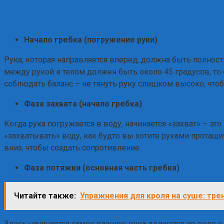
Начало гребка (погружение руки)
Рука, которая направляется вперед, должна быть полност
между рукой и телом должен быть около 45 градусов, то е
соблюдать баланс – не тянуть руку слишком высоко, чтоб
Фаза захвата (начало гребка)
Когда рука погружается в воду, начинается «захват» – эт
«захватывать» воду, как будто вы хотите руками протащ
вниз, чтобы создать сопротивление.
Фаза потяжки (основная часть гребка)
Читайте также:
Упражнения для кроля на суше: тре
Здесь начинается самое важное: рука движется по воде с