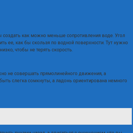
бы создать как можно меньше сопротивления воде. Угол
ть ее, как бы скользя по водной поверхности. Тут нужно
изко, чтобы не терять скорость.
важно не совершать прямолинейного движения, а
 быть слегка сомкнуты, а ладонь ориентирована немного
януть руками назад, а двигаться с ощущением, что вы