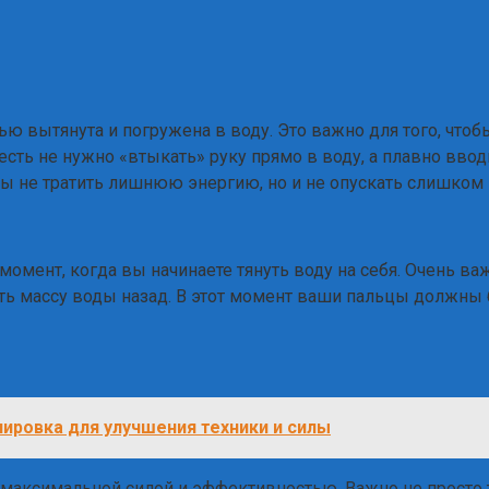
ью вытянута и погружена в воду. Это важно для того, что
сть не нужно «втыкать» руку прямо в воду, а плавно вводи
ы не тратить лишнюю энергию, но и не опускать слишком н
о момент, когда вы начинаете тянуть воду на себя. Очень 
ить массу воды назад. В этот момент ваши пальцы должны
нировка для улучшения техники и силы
 максимальной силой и эффективностью. Важно не просто т