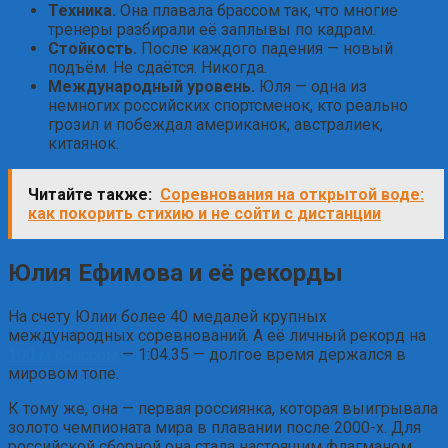
Техника.
Она плавала брассом так, что многие
тренеры разбирали её заплывы по кадрам.
Стойкость.
После каждого падения — новый
подъём. Не сдаётся. Никогда.
Международный уровень.
Юля — одна из
немногих российских спортсменок, кто реально
грозил и побеждал американок, австралиек,
китаянок.
Читайте также:
Соревнования на открытой воде:
как покорить стихию и не сойти с дистанции
Юлия Ефимова и е
ё рекорды
На счету Юлии более 40 медалей крупных
международных соревнований. А её личный рекорд на
100 м брассом
— 1:04.35 — долгое время держался в
мировом топе.
К тому же, она — первая россиянка, которая выигрывала
золото чемпионата мира в плавании после 2000-х. Для
российской сборной она стала настоящим флагманом,