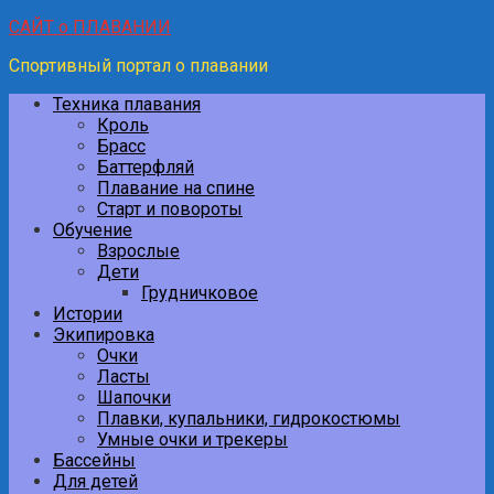
САЙТ о ПЛАВАНИИ
Спортивный портал о плавании
Техника плавания
Кроль
Брасс
Баттерфляй
Плавание на спине
Старт и повороты
Обучение
Взрослые
Дети
Грудничковое
Истории
Экипировка
Очки
Ласты
Шапочки
Плавки, купальники, гидрокостюмы
Умные очки и трекеры
Бассейны
Для детей