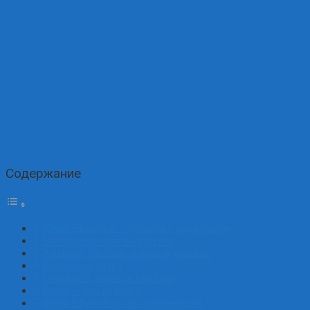
Содержание
Юлия Ефимова — русалка с характером
Начало большого заплыва
Америка, бассейн и новый уровень
Брассом к славе
Скандалы, слёзы и камбэки
Спорт — это красиво
Юлия Ефимова и её особенности